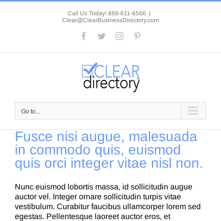
Skip
to
Call Us Today! 888-611-6566
|
Clear@ClearBusinessDirectory.com
content
Facebook
Twitter
Instagram
Pinterest
Go to...
Fusce nisi augue, malesuada
in commodo quis, euismod
quis orci integer vitae nisl non.
Nunc euismod lobortis massa, id sollicitudin augue
auctor vel. Integer ornare sollicitudin turpis vitae
vestibulum. Curabitur faucibus ullamcorper lorem sed
egestas. Pellentesque laoreet auctor eros, et